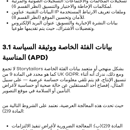
تسجيلات المكالمات والاجتماعات: التسجيلات الصوتية والمرئية
لمكالمات الإحاطة والاختيار والتنسيق (انظر القسم 6).
البيانات التقنية: عناوين IP وملفات تعريف الارتباط المستخدمة
للأمان وتحسين الموقع (انظر القسم 8).
بيانات النشرة الإخبارية والتسويق: عنوان البريد الإلكتروني
وتفضيلات الاشتراك، حيث يتم تقديمها طوعياً.
3.1 بيانات الفئة الخاصة ووثيقة السياسة
المناسبة (APD)
لا تجمع Storytailors بشكل منهجي أو متعمد بيانات الفئة الخاصة
كما هو محدد في المادة 9 من UK GDPR. ومع ذلك، ندرك أنه أثناء
تنسيق الإنتاج، قد يتم تلقي معلومات حساسة عرضية — على سبيل
المثال، إفصاح أحد المستقلين عن حالة صحية أو حساسية لأغراض
التأمين أو السلامة في موقع التصوير.
حيث تحدث هذه المعالجة العرضية، نعتمد على الشروط التالية من
المادة 9(2):
المادة 9(2)(ب): المعالجة الضرورية لأغراض تنفيذ الالتزامات