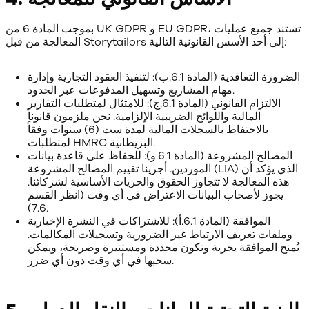
بموجب المادة 6 من UK GDPR و EU GDPR، تستند جميع عمليات
المعالجة من قبل Storytailors إلى أحد الأسس القانونية التالية:
الضرورة التعاقدية (المادة 6.1.ب): لتنفيذ العقود التجارية وإدارة
مهام المشاريع وتسهيل المدفوعات عبر الحدود.
الالتزام القانوني (المادة 6.1.ج): للامتثال لمتطلبات التقارير
المالية واللوائح الضريبية الإلزامية. نحن ملزمون قانوناً
بالاحتفاظ بالسجلات المالية لمدة ست (6) سنوات وفقاً
لمتطلبات HMRC البريطانية.
المصالح المشروعة (المادة 6.1.و): للحفاظ على قاعدة بيانات
الموردين. أجرينا تقييم المصالح المشروعة (LIA) الذي يؤكد أن
هذه المعالجة لا تتجاوز الحقوق والحريات الأساسية لشركائنا.
يجوز لأصحاب البيانات الاعتراض في أي وقت (انظر القسم
7.6).
الموافقة (المادة 6.1.أ): للاشتراكات في النشرة الإخبارية
وملفات تعريف الارتباط غير الضرورية وتسجيلات المكالمات.
تُمنح الموافقة بحرية وتكون محددة ومستنيرة وصريحة، ويمكن
سحبها في أي وقت دون أي ضرر.