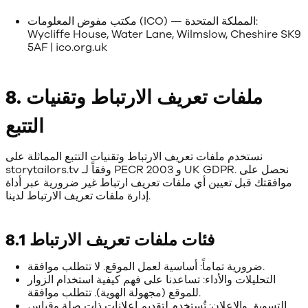
مكتب مفوض المعلومات (ICO) — المملكة المتحدة:
Wycliffe House, Water Lane, Wilmslow, Cheshire SK9
5AF | ico.org.uk
8. ملفات تعريف الارتباط وتقنيات
التتبع
نستخدم ملفات تعريف الارتباط وتقنيات التتبع المماثلة على
storytailors.tv وفقاً لـ PECR 2003 و UK GDPR. نحصل على
موافقتك قبل تعيين أي ملفات تعريف ارتباط غير ضرورية عبر أداة
إدارة ملفات تعريف الارتباط لدينا.
8.1 فئات ملفات تعريف الارتباط
ضرورية تماماً: أساسية لعمل الموقع. لا تتطلب موافقة.
التحليلات والأداء: تساعدنا على فهم كيفية استخدام الزوار
للموقع (مجهولة الهوية). تتطلب موافقة.
التسويق والإعلان: تُستخدم لتقديم إعلانات ذات صلة وقياس