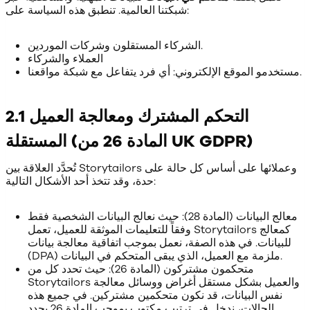
شبكتنا العالمية. تنطبق هذه السياسة على:
الشركاء المستقلون وشركات الموردين.
العملاء والشركاء
مستخدمو الموقع الإلكتروني: أي فرد يتفاعل مع شبكة مواقعنا.
2.1 التحكم المشترك ومعالجة العميل
المستقلة (المادة 26 من UK GDPR)
تُحدَّد العلاقة بين Storytailors وعملائها على أساس كل حالة على
حدة، وقد تتخذ أحد الأشكال التالية:
معالج البيانات (المادة 28): حيث نعالج البيانات الشخصية فقط
وفقاً للتعليمات الموثقة للعميل، تعمل Storytailors كمعالج
للبيانات. في هذه الصفة، نعمل بموجب اتفاقية معالجة بيانات
(DPA) ملزمة مع العميل، الذي يبقى المتحكم في البيانات.
متحكمون مشتركون (المادة 26): حيث تحدد كل من
Storytailors والعميل بشكل مستقل أغراض ووسائل معالجة
نفس البيانات، قد نكون متحكمين مشتركين. في جميع هذه
الحالات، ندخل في ترتيب مكتوب بموجب المادة 26 يحدد