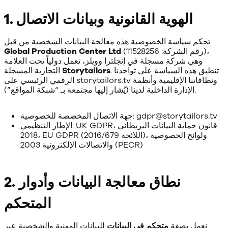
1. الهوية القانونية وبيانات الاتصال
تحكم سياسة الخصوصية هذه معالجة البيانات الشخصية من قبل
(رقم الشركة: 11528256)،
Global Production Center Ltd
وهي شركة مسجلة في إنجلترا وويلز، تعمل دولياً تحت العلامة
. تنطبق هذه السياسة على تواجدنا
Storytailors
التجارية المسجلة
الرقمي الرئيسي على storytailors.tv ونطاقاتنا الإقليمية وأنظمة
الإدارة الداخلية لدينا (يُشار إليها مجتمعة بـ “شبكة المواقع”).
جهة الاتصال المخصصة للخصوصية: gdpr@storytailors.tv
الإطار التنظيمي: UK GDPR، قانون حماية البيانات البريطاني
2018، EU GDPR (اللائحة 2016/679)، ولوائح الخصوصية
والاتصالات الإلكترونية 2003 (PECR)
2. نطاق معالجة البيانات وأدوار
المتحكم
نعمل بصفة
متحكم في البيانات
للبيانات المهنية والشخصية عبر