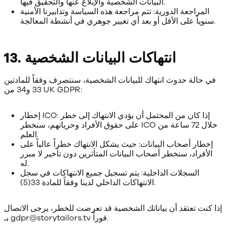
البيانات الشخصية والإبلاغ عنها والتحقيق فيها.
المراجعة الدورية: تتم مراجعة هذه السياسة وتدابيرنا الأمنية
سنوياً على الأقل أو بعد أي تغيير جوهري في أنشطة المعالجة.
13. انتهاكات البيانات الشخصية
في حالة حدوث انتهاك للبيانات الشخصية، سنتصرف وفقاً للمادتين
33 و34 من UK GDPR:
إخطار ICO: إذا كان من المحتمل أن يؤدي الانتهاك إلى خطر
على حقوق الأفراد وحرياتهم، سنخطر ICO خلال 72 ساعة من
العلم.
إخطار أصحاب البيانات: حيث يشكل الانتهاك خطراً عالياً على
الأفراد، سنخطر أصحاب البيانات المتأثرين دون تأخير لا مبرر
له.
السجلات الداخلية: يتم تسجيل جميع الانتهاكات في سجل
الانتهاكات الداخلي لدينا وفقاً للمادة 33(5).
إذا كنت تعتقد أن بياناتك الشخصية قد تعرضت للخطر، يرجى الاتصال
بـ gdpr@storytailors.tv فوراً.