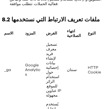
فعالية الحملات. تتطلب موافقة.
8.2 ملفات تعريف الارتباط التي نستخدمها
انتهاء
النوع
الغرض
المزود
الاسم
الصلاحية
تسجيل
معرف
فريد
لإنشاء
بيانات
Google
HTTP
إحصائية
سنتان
Analytic
_ga
Cookie
حول
s
استخدام
الزائر
للموقع.
عناوين IP
مجهولة.
يُستخدم
لتقليل