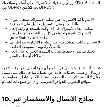
الإلكتروني وتفضيلات الاشتراك على أساس موافقتك (المادة 6.1.أ
من GDPR / اللائحة 22 من PECR).
يتم تأكيد الاشتراك عبر عملية الاشتراك. نسجل عنوان IP
والطابع الزمني للتسجيل كدليل على الموافقة.
يمكنك إلغاء الاشتراك في أي وقت باستخدام رابط إلغاء
الاشتراك بنقرة واحدة في كل رسالة، أو بالتواصل عبر
gdpr@storytailors.tv.
لا نشارك بيانات المشتركين في النشرة الإخبارية مع أطراف
ثالثة لأغراضهم التسويقية الخاصة.
الاحتفاظ: يتم الاحتفاظ ببيانات النشرة الإخبارية حتى إلغاء
اشتراكك أو طلب المحو.
لتجنب الشك: قد يتواصل فريقنا مع أي جهة اتصال، من وقت لآخر،
لإرسال أو طلب تحديثات عامة عن العمل، بما في ذلك على سبيل
المثال لا الحصر: اتجاهات السوق، النشاط الأخير، تبادل المعلومات،
مواقع التصوير، الحوافز الضريبية، وأي مواضيع ذات اهتمام.
10. نماذج الاتصال والاستفسار عبر