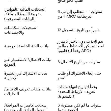
طلب محو صالح
السجلات المالية (الفواتير،
6 سنوات — متطلب إلزامي
ضريبة القيمة المضافة،
من HMRC البريطانية
البيانات المصرفية)
تسجيلات المكالمات
12 شهراً من تاريخ التسجيل
والاجتماعات
يتم الحذف دون تأخير لا مبرر
له ما لم يكن الاحتفاظ مطلوباً
بيانات الفئة الخاصة العرضية
قانونياً (وفقاً لـ APD)
بيانات الاتصال/الاستفسار عبر
6 سنوات من تاريخ الاتصال
الموقع
حتى إلغاء الاشتراك أو طلب
بيانات الاشتراك في النشرة
المحو
الإخبارية
وفقاً لتواريخ انتهاء ملفات
بيانات ملفات تعريف الارتباط/
تعريف الارتباط المحددة
التحليلات
(القسم 8)
6 سنوات ما لم تكن مطلوبة
سجلات كاميرات المراقبة/
لتحقيق نشط
الدخول المادي (إن وجدت)