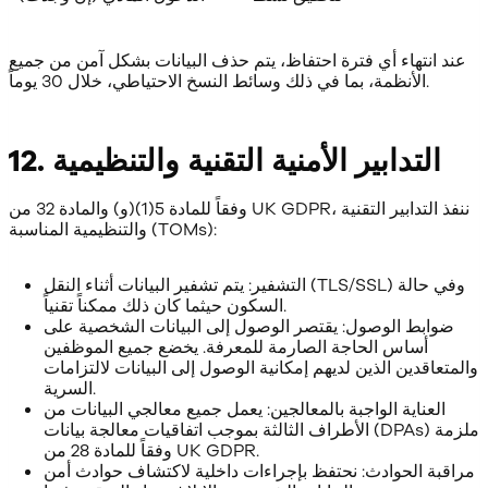
عند انتهاء أي فترة احتفاظ، يتم حذف البيانات بشكل آمن من جميع
الأنظمة، بما في ذلك وسائط النسخ الاحتياطي، خلال 30 يوماً.
12. التدابير الأمنية التقنية والتنظيمية
وفقاً للمادة 5(1)(و) والمادة 32 من UK GDPR، ننفذ التدابير التقنية
والتنظيمية المناسبة (TOMs):
التشفير: يتم تشفير البيانات أثناء النقل (TLS/SSL) وفي حالة
السكون حيثما كان ذلك ممكناً تقنياً.
ضوابط الوصول: يقتصر الوصول إلى البيانات الشخصية على
أساس الحاجة الصارمة للمعرفة. يخضع جميع الموظفين
والمتعاقدين الذين لديهم إمكانية الوصول إلى البيانات لالتزامات
السرية.
العناية الواجبة بالمعالجين: يعمل جميع معالجي البيانات من
الأطراف الثالثة بموجب اتفاقيات معالجة بيانات (DPAs) ملزمة
وفقاً للمادة 28 من UK GDPR.
مراقبة الحوادث: نحتفظ بإجراءات داخلية لاكتشاف حوادث أمن