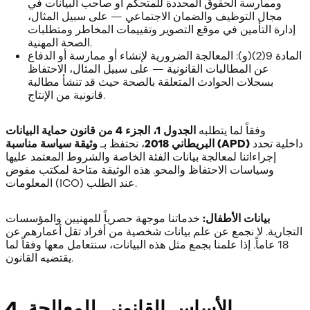
وممارسة الحقوق المحددة للمتحكم أو صاحب البيانات في
مجال التوظيف والضمان الاجتماعي — على سبيل المثال،
إدارة التأمين في موقع التصوير وتقييمات المخاطر ومتطلبات
الصحة المهنية.
المادة 9(2)(و): المعالجة الضرورية لإنشاء أو ممارسة أو الدفاع
عن المطالبات القانونية — على سبيل المثال، الاحتفاظ
بسجلات الحوادث المتعلقة بالصحة حيث قد تنشأ مطالبة
قانونية من الإنتاج.
وفقاً لما يتطلبه
الجدول 1، الجزء 4 من قانون حماية البيانات
داخلية تحدد
وثيقة سياسة مناسبة (APD)
البريطاني 2018
، نحتفظ بـ
إجراءاتنا لمعالجة بيانات الفئة الخاصة والشروط المعتمد عليها
وسياسات الاحتفاظ والمحو. هذه الوثيقة متاحة لمكتب مفوض
المعلومات (ICO) عند الطلب.
بيانات الأطفال:
خدماتنا موجهة حصرياً للمهنيين والمؤسسات
التجارية. لا نجمع عن علم بيانات شخصية من أفراد تقل أعمارهم عن
18 عاماً. إذا علمنا بجمع مثل هذه البيانات، سنتعامل معها وفقاً لما
يقتضيه القانون.
4. الأساس القانوني للمعالجة