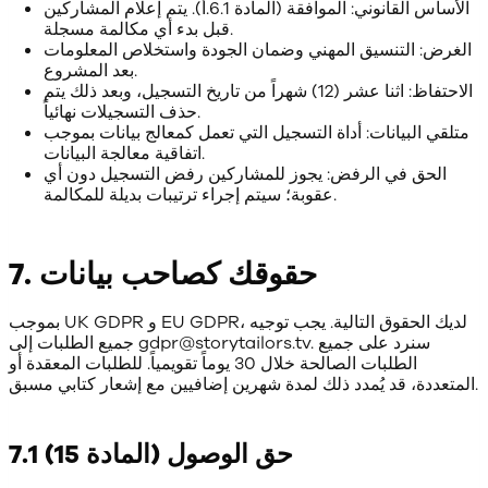
الأساس القانوني: الموافقة (المادة 6.1.أ). يتم إعلام المشاركين
قبل بدء أي مكالمة مسجلة.
الغرض: التنسيق المهني وضمان الجودة واستخلاص المعلومات
بعد المشروع.
الاحتفاظ: اثنا عشر (12) شهراً من تاريخ التسجيل، وبعد ذلك يتم
حذف التسجيلات نهائياً.
متلقي البيانات: أداة التسجيل التي تعمل كمعالج بيانات بموجب
اتفاقية معالجة البيانات.
الحق في الرفض: يجوز للمشاركين رفض التسجيل دون أي
عقوبة؛ سيتم إجراء ترتيبات بديلة للمكالمة.
7. حقوقك كصاحب بيانات
بموجب UK GDPR و EU GDPR، لديك الحقوق التالية. يجب توجيه
جميع الطلبات إلى gdpr@storytailors.tv. سنرد على جميع
الطلبات الصالحة خلال 30 يوماً تقويمياً. للطلبات المعقدة أو
المتعددة، قد يُمدد ذلك لمدة شهرين إضافيين مع إشعار كتابي مسبق.
7.1 حق الوصول (المادة 15)