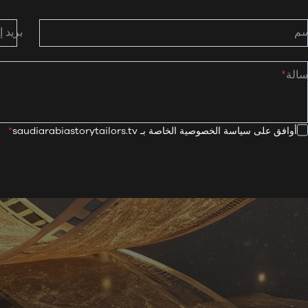
سم
بريد 
سالة
*
أوافق على سياسة الخصوصية الخاصة بـ saudiarabiastorytailors.tv
*