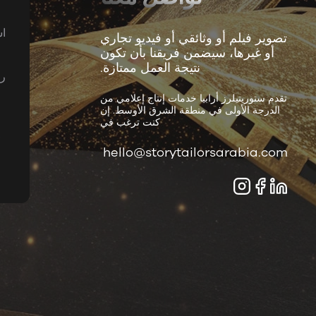
ا
تصوير فيلم أو وثائقي أو فيديو تجاري
أو غيرها، سيضمن فريقنا بأن تكون
نتيجة العمل ممتازة.
ر
تقدم ستوريتيلرز أرابيا خدمات إنتاج إعلامي من
الدرجة الأولى في منطقة الشرق الأوسط. إن
كنت ترغب في
G
hello@storytailorsarabia.com
D
P
R