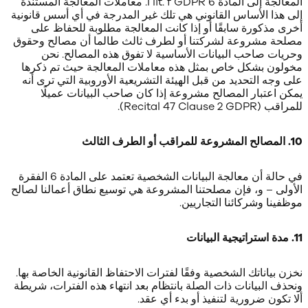
المعالجة إلى المادة 6 I lit. f GDPR. معاملات المعالجة المستندة
إلى هذا الأساس القانوني هي تلك غير المدرجة في أي أسس قانونية
أخرى مذكورة سابقًا أو إذا كانت المعالجة مطلوبة للحفاظ على
مصلحة مشروعة لشركتنا أو لطرف ثالث طالما أن مصالح وحقوق
وحريات صاحب البيانات الأساسية لا تفوق هذه المصالح. نحن
مخولون بشكل خاص بمثل هذه معاملات المعالجة حيث تم ذكرها
على وجه التحديد من قبل الهيئة التشريعية الأوروبية التي ترى أنه
يمكن اعتبار المصالح مشروعة إذا كان صاحب البيانات عميلًا
للمراقب (Recital 47 Clause 2 GDPR).
10. المصالح المشروعة للمراقب أو الطرف الثالث
في حالة أن معالجة البيانات الشخصية تعتمد على المادة 6 الفقرة
الأولى – و، فإن مصلحتنا المشروعة هي توسيع نطاق أعمالنا لصالح
موظفينا وشركائنا التجاريين.
11. مدة استراتيجية البيانات
نخزن بياناتك الشخصية وفقًا لفترات الاحتفاظ القانونية الخاصة بها.
ونحذف البيانات ذات الصلة بانتظام بعد انتهاء هذه الفترات، شريطة
ألا تكون ضرورية لتنفيذ أو بدء أي عقد.