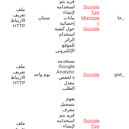
فريد يتم
Google
استخدامه
ملف
Tag
لإنشاء
تعريف
_جا
Manage
بيانات
سنتان
الارتباط
r
إحصائية
HTTP
Google
حول كيفية
استخدام
الزائر
للموقع
الإلكتروني.
يستخدمه
Google
ملف
Analytic
تعريف
_gat
Google
يوم واحد
s لخفض
الارتباط
معدل
HTTP
الطلب
يقوم
بتسجيل
معرف
فريد يتم
Google
استخدامه
ملف
Tag
لإنشاء
تعريف