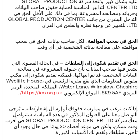
عليه بشكل كبير. وتتخذ شركة GLOBAL PRODUCTION
CENTER LTD التدابير المناسبة لحماية حقوق صاحب البيانات
وحرياته ومصالحه المشروعة، بما في ذلك على الأقل الحق في
التدخل البشري من جانب GLOBAL PRODUCTION CENTER
LTD، للتعبير عن وجهة نظره والطعن في القرار.
الحق في سحب الموافقة
. لكل صاحب بيانات الحق في سحب
موافقته على معالجة بياناته الشخصية في أي وقت.
الحق في تقديم شكوى إلى السلطات
– في الحالة القصوى التي
يشعر فيها صاحب البيانات بأن حقوقه المشروعة في معالجة
البيانات الشخصية قد تم انتهاكها، فيمكنه تقديم شكوى إلى مكتب
مفوض المعلومات الذي يقع مقره الرئيسي في Wycliffe House،
Water Lane، Wilmslow، Cheshire، المملكة المتحدة، الرمز
البريدي SK9 5AF، الموقع الإلكتروني
https://ico.org.uk/
.
إذا كنت ترغب في ممارسة حقوقك أو إرسال إشعار/طلب، يُرجى
التواصل معنا على العنوان المذكور في هذه السياسة. ستتواصل
معك شركة GLOBAL PRODUCTION CENTER LTD في أقرب
وقت ممكن، ولكن في موعد أقصاه 30 يومًا. في حال وجود أي
تأخير، سنُبلغك ونُقدم لك الأسباب المُبررة.