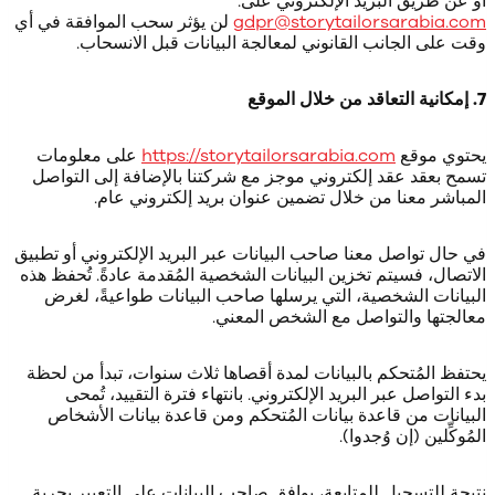
أو عن طريق البريد الإلكتروني على:
gdpr@storytailorsarabia.com
لن يؤثر سحب الموافقة في أي
وقت على الجانب القانوني لمعالجة البيانات قبل الانسحاب.
7. إمكانية التعاقد من خلال الموقع
يحتوي موقع
https://storytailorsarabia.com
على معلومات
تسمح بعقد عقد إلكتروني موجز مع شركتنا بالإضافة إلى التواصل
المباشر معنا من خلال تضمين عنوان بريد إلكتروني عام.
في حال تواصل معنا صاحب البيانات عبر البريد الإلكتروني أو تطبيق
الاتصال، فسيتم تخزين البيانات الشخصية المُقدمة عادةً. تُحفظ هذه
البيانات الشخصية، التي يرسلها صاحب البيانات طواعيةً، لغرض
معالجتها والتواصل مع الشخص المعني.
يحتفظ المُتحكم بالبيانات لمدة أقصاها ثلاث سنوات، تبدأ من لحظة
بدء التواصل عبر البريد الإلكتروني. بانتهاء فترة التقييد، تُمحى
البيانات من قاعدة بيانات المُتحكم ومن قاعدة بيانات الأشخاص
المُوكِّلين (إن وُجدوا).
نتيجة للتسجيل للمتابعة، يوافق صاحب البيانات على التعبير بحرية