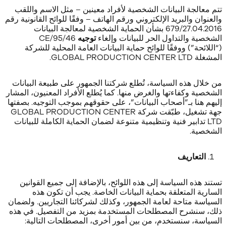
تتم معالجة البيانات الشخصية لأفراد معينين – مثل الاسم واللقب
والعنوان والبريد الإلكتروني ورقم الهاتف – وفقًا للوائح القانونية رقم
679/27.04.2016 بشأن الحماية الشخصية لمعالجة البيانات
الشخصية والتداول الحر للبيانات وإلغاء
توجيه
95/46/CE
(“اللائحة”) ووفقًا للوائح حماية البيانات العامة المحلية للشركة
المشغلة GLOBAL PRODUCTION CENTER LTD.
من خلال هذه السياسة، تُطلع شركتنا الجمهور على طبيعة البيانات
الشخصية وكفاءتها والغرض منها. كما يُطلع الأفراد المعنيون، المشار
إليهم هنا بـ”أصحاب البيانات”، على حقوقهم بموجب التوجيه. بصفتها
جهة تشغيل، طبّقت شركة GLOBAL PRODUCTION CENTER
LTD تدابير فنية وتنظيمية متنوعة لضمان الحماية الكاملة للبيانات
الشخصية.
التعاريف
تستند هذه السياسة إلى هذه اللوائح، بالإضافة إلى جميع القوانين
السارية المتعلقة بحماية البيانات الخاصة. يجب أن تكون هذه
السياسة متاحة لعامة الجمهور، وكذلك لشركائنا التجاريين. ولضمان
ذلك، سنشرح المصطلحات المستخدمة بمزيد من التفصيل. في هذه
السياسة، سنستخدم، من بين أمور أخرى، المصطلحات التالية: