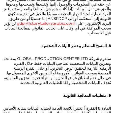
عن حقه في المعلومات والوصول إليها وتقييدها وتصحيحها ومحوها
والحق في نقل البيانات (إذا كانت هذه هي الحالة) والمعارضة ورفض
الفرد لعملية اتخاذ القرار المحددة مسبقًا والحق في تقديم شكوى
قانونية إلى المحكمة أو إلى ANSPDCP إما جسديًا أو عن طريق
البريد الإلكتروني على:
gdpr@storytailorsarabia.com
لن يؤثر
سحب الموافقة في أي وقت على الجانب القانوني لمعالجة البيانات
قبل الانسحاب.
8. المسح المنتظم وحظر البيانات الشخصية
ستقوم شركة GLOBAL PRODUCTION CENTER LTD بمعالجة
وتخزين البيانات الشخصية لصاحب البيانات فقط خلال الفترة
الزمنية اللازمة لتحقيق غرض التخزين، أو خلال الفترة الزمنية
المحددة بموجب القوانين الأوروبية أو القوانين الأخرى المعمول بها.
في حال عدم انطباق غرض التخزين أو انتهاء فترة التخزين القانونية،
تُحذف البيانات الشخصية وفقًا للطلبات القانونية المحددة.
9. متطلبات المعالجة القانونية
المادة 6 الفقرة أ. تعتبر اللائحة العامة لحماية البيانات بمثابة الأساس