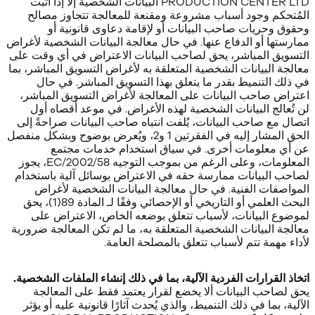
PRODUCTION CENTER LTD البيانات الشخصية إلا إذا أثبت
المُتحكم وجود أسباب مشروعة ومقنعة للمعالجة تتجاوز مصالح
وحقوق وحريات صاحب البيانات أو لإقامة دعاوى قانونية أو
ممارستها أو الدفاع عنها. في حال معالجة البيانات الشخصية لأغراض
التسويق المباشر، يحق لصاحب البيانات الاعتراض في أي وقت على
معالجة البيانات الشخصية المتعلقة به لأغراض التسويق المباشر، بما
في ذلك التنميط بقدر ما يتعلق بهذا التسويق المباشر. في حال
اعتراض صاحب البيانات على المعالجة لأغراض التسويق المباشر،
لن تُعالج البيانات الشخصية لهذه الأغراض. في موعد أقصاه أول
اتصال مع صاحب البيانات، يُلفت انتباه صاحب البيانات صراحةً إلى
الحق المشار إليه في الفقرتين 1 و2، ويُعرض بوضوح وبشكل منفصل
عن أي معلومات أخرى. في سياق استخدام خدمات مجتمع
المعلومات، وعلى الرغم من
بموجب التوجيه 2002/58/EC، يجوز
لصاحب البيانات ممارسة حقه في الاعتراض بوسائل آلية باستخدام
المواصفات الفنية. في حال معالجة البيانات الشخصية لأغراض
البحث العلمي أو التاريخي أو الإحصائي وفقًا لـ
المادة 89(1)، يحق
لموضوع البيانات، لأسباب تتعلق بوضعه الخاص، الاعتراض على
معالجة البيانات الشخصية المتعلقة به، ما لم تكن المعالجة ضرورية
لأداء مهمة تتم لأسباب تتعلق بالمصلحة العامة.
اتخاذ القرارات الفردية الآلية، بما في ذلك إنشاء الملفات الشخصية.
يحق لصاحب البيانات ألا يخضع لقرار يعتمد فقط على المعالجة
الآلية، بما في ذلك التنميط، والذي يُحدث آثارًا قانونية عليه أو يؤثر