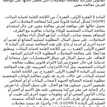
القانوني لشركتنا لمعالجة المعاملات التي نحصل خلالها على موافقة
لغرض معالجة معين.
المادة 6 الفقرة الأولى، الفقرة أ، من اللائحة العامة لحماية البيانات
(GDPR) تُشكل أساسًا قانونيًا لشركتنا لمعالجة المعاملات التي
نحصل خلالها على موافقة لغرض معالجة معين. في حال استخدام
معالجة البيانات الشخصية للوفاء بواجبات تعاقدية مع الطرف
المتعاقد بصفته صاحب البيانات، كما هو الحال أثناء معالجة
المعاملات، على سبيل المثال، المطلوبة لتسليم البضائع أو تقديم أي
خدمة أخرى أو خدمة إرجاع، فإن هذه المعالجة تستند إلى المادة 6
الفقرة الأولى، الفقرة ب، من اللائحة العامة لحماية البيانات. وينطبق
هذا أيضًا على معالجة المعاملات المطلوبة لأداء التدابير السابقة
للتعاقد، على سبيل المثال في سياق الاستفسارات حول منتجاتنا أو
خدماتنا. في حال خضوع شركتنا لالتزام قانوني يتطلب معالجة
البيانات الشخصية، مثل أداء الالتزامات الضريبية، فإن هذه المعالجة
تستند إلى المادة 6 الفقرة الأولى، الفقرة ج، من اللائحة العامة
لحماية البيانات. في حالات نادرة، قد تكون معالجة البيانات الشخصية
مطلوبة لحماية المصالح الحيوية لأصحاب البيانات أو أي أشخاص
طبيعيين آخرين. سيكون هذا هو الحال، على سبيل المثال، إذا تعرض
زائر لإصابة في مقر شركتنا وسيتعين عليه نقل الاسم أو العمر أو
بيانات التأمين الصحي أو أي معلومات حيوية أخرى إلى طبيب أو
مستشفى أو أي طرف ثالث آخر. في مثل هذه الحالة، ستستند
العملية إلى المادة 6 I lit. d GDPR. وأخيرًا، قد تستند معاملات