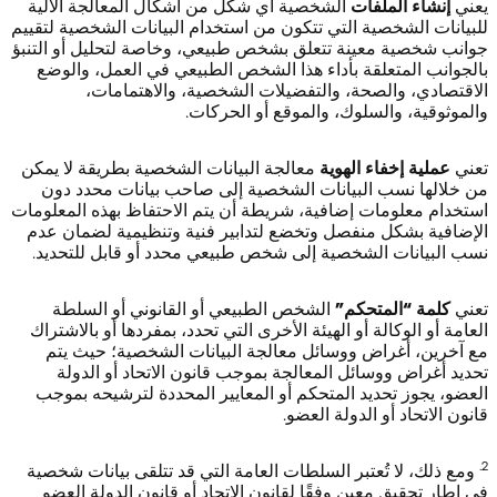
يعني
إنشاء الملفات
الشخصية أي شكل من أشكال المعالجة الآلية
للبيانات الشخصية التي تتكون من استخدام البيانات الشخصية لتقييم
جوانب شخصية معينة تتعلق بشخص طبيعي، وخاصة لتحليل أو التنبؤ
بالجوانب المتعلقة بأداء هذا الشخص الطبيعي في العمل، والوضع
الاقتصادي، والصحة، والتفضيلات الشخصية، والاهتمامات،
والموثوقية، والسلوك، والموقع أو الحركات.
تعني
عملية إخفاء الهوية
معالجة البيانات الشخصية بطريقة لا يمكن
من خلالها نسب البيانات الشخصية إلى صاحب بيانات محدد دون
استخدام معلومات إضافية، شريطة أن يتم الاحتفاظ بهذه المعلومات
الإضافية بشكل منفصل وتخضع لتدابير فنية وتنظيمية لضمان عدم
نسب البيانات الشخصية إلى شخص طبيعي محدد أو قابل للتحديد.
تعني
كلمة “المتحكم”
الشخص الطبيعي أو القانوني أو السلطة
العامة أو الوكالة أو الهيئة الأخرى التي تحدد، بمفردها أو بالاشتراك
مع آخرين، أغراض ووسائل معالجة البيانات الشخصية؛ حيث يتم
تحديد أغراض ووسائل المعالجة بموجب قانون الاتحاد أو الدولة
العضو، يجوز تحديد المتحكم أو المعايير المحددة لترشيحه بموجب
قانون الاتحاد أو الدولة العضو.
2.
ومع ذلك، لا تُعتبر السلطات العامة التي قد تتلقى بيانات شخصية
في إطار تحقيق معين وفقًا لقانون الاتحاد أو قانون الدولة العضو