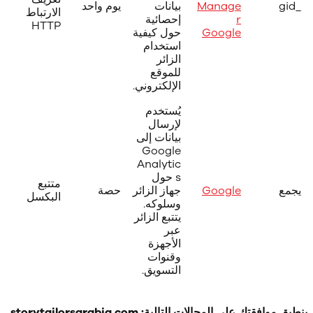
_gid
Manage
بيانات
يوم واحد
الارتباط
r
إحصائية
HTTP
Google
حول كيفية
استخدام
الزائر
للموقع
الإلكتروني.
يُستخدم
لإرسال
بيانات إلى
Google
Analytic
s حول
متتبع
يجمع
Google
جهاز الزائر
حصة
البكسل
وسلوكه.
يتتبع الزائر
عبر
الأجهزة
وقنوات
التسويق.
ينطبق موافقتك على المجالات التالية: storytailorsarabia.com