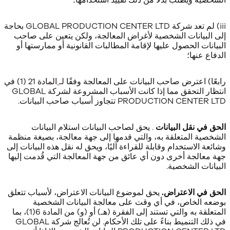
الشخصية ويطلب بدلاً من ذلك تقييد استخدامها؛
iii) لم تعد شركة GLOBAL PRODUCTION CENTER LTD بحاجة
إلى البيانات الشخصية لأغراض المعالجة، ولكن يتعين على صاحب
البيانات الحصول عليها لإقامة المطالبات القانونية أو ممارستها أو
الدفاع عنها؛
رابعًا) اعترض صاحب البيانات على المعالجة وفقًا لـ
المادة 21 (1) في
انتظار التحقق مما إذا كانت الأسباب المشروعة لشركة GLOBAL
PRODUCTION CENTER LTD تتجاوز أسباب صاحب البيانات.
الحق في نقل البيانات
. يحق لصاحب البيانات استلام البيانات
الشخصية المتعلقة به، والتي قدمها إلى جهة معالجة، بصيغة منظمة
وشائعة الاستخدام وقابلة للقراءة آليًا، ويحق له نقل هذه البيانات إلى
جهة معالجة أخرى دون أي عائق من جهة المعالجة التي قُدمت إليها
البيانات الشخصية.
الحق في الاعتراض.
يحق لموضوع البيانات الاعتراض، لأسباب تتعلق
بوضعه الخاص، في أي وقت على معالجة البيانات الشخصية
المتعلقة به والتي تستند إلى الفقرة (هـ) أو (و) من
المادة 6(1)، بما
في ذلك التنميط بناءً على تلك الأحكام. لن تُعالج شركة GLOBAL