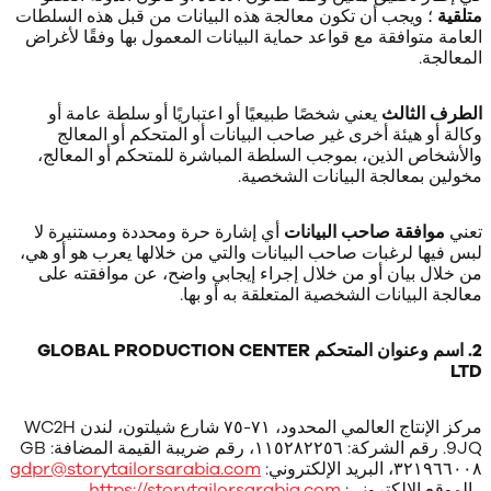
متلقية
؛ ويجب أن تكون معالجة هذه البيانات من قبل هذه السلطات
العامة متوافقة مع قواعد حماية البيانات المعمول بها وفقًا لأغراض
المعالجة.
الطرف الثالث
يعني شخصًا طبيعيًا أو اعتباريًا أو سلطة عامة أو
وكالة أو هيئة أخرى غير صاحب البيانات أو المتحكم أو المعالج
والأشخاص الذين، بموجب السلطة المباشرة للمتحكم أو المعالج،
مخولين بمعالجة البيانات الشخصية.
تعني
موافقة صاحب البيانات
أي إشارة حرة ومحددة ومستنيرة لا
لبس فيها لرغبات صاحب البيانات والتي من خلالها يعرب هو أو هي،
من خلال بيان أو من خلال إجراء إيجابي واضح، عن موافقته على
معالجة البيانات الشخصية المتعلقة به أو بها.
2. اسم وعنوان المتحكم GLOBAL PRODUCTION CENTER
LTD
مركز الإنتاج العالمي المحدود، ٧١-٧٥ شارع شيلتون، لندن WC2H
9JQ. رقم الشركة: ١١٥٢٨٢٢٥٦، رقم ضريبة القيمة المضافة: GB
٣٢١٩٦٦٠٠٨، البريد الإلكتروني:
gdpr@storytailorsarabia.com
، الموقع الإلكتروني:
https://storytailorsarabia.com
.